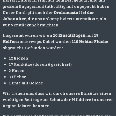
großem Engagement tatkräftig mit angepackt haben.
Unser Dank gilt auch der
Drohnenstaffel der
Johanniter
, die uns unkompliziert unterstützte, als
wir Verstärkung brauchten.
Insgesamt waren wir an
10 Einsatztagen
mit
19
Helfern
unterwegs. Dabei wurden
110 Hektar Fläche
abgesucht. Gefunden wurden:
12 Ricken
17 Rehkitze (davon 6 gesichert)
2 Hasen
3 Füchse
1 Ente mit Gelege
Wir freuen uns, dass wir durch unsere Einsätze einen
wichtigen Beitrag zum Schutz der Wildtiere in unserer
Region leisten konnten.
Ein herzliches Dankeschön auch an alle Spender, die