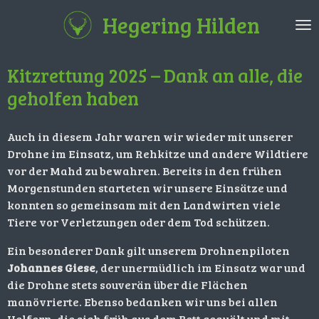
Zum
Hegering Hilden
Hauptinhalt
springen
Kitzrettung 2025 – Dank an alle, die
geholfen haben
Auch in diesem Jahr waren wir wieder mit unserer
Drohne im Einsatz, um Rehkitze und andere Wildtiere
vor der Mahd zu bewahren. Bereits in den frühen
Morgenstunden starteten wir unsere Einsätze und
konnten so gemeinsam mit den Landwirten viele
Tiere vor Verletzungen oder dem Tod schützen.
Ein besonderer Dank gilt unserem Drohnenpiloten
Johannes Giese
, der unermüdlich im Einsatz war und
die Drohne stets souverän über die Flächen
manövrierte. Ebenso bedanken wir uns bei allen
Helfern, die sich früh aus dem Bett gequält und mit