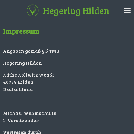
Zum
Hegering Hilden
Hauptinhalt
springen
Impressum
Angaben gemäß § 5 TMG:
Hegering Hilden
Käthe Kollwitz Weg 55
40724 Hilden
Deutschland
Michael Wehmschulte
1. Vorsitzender
Vertreten durch: