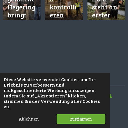
HEGERIN
Hegering
kontrolli
steht an
G zog mit
bringt
eren
erster
drei
Spenden
Stelle
Teams
ins
rund um
Tierheim
Hilden in
den
Wald
Diese Website verwendet Cookies, um Ihr
Erlebnis zu verbessern und
maßgeschneiderte Werbung anzuzeigen.
Kontakt
-
Impressum
-
Datenschutz
Indem Sie auf „Akzeptieren“ klicken,
stimmen Sie der Verwendung aller Cookies
zu.
F
I
Ablehnen
Zustimmen
a
n