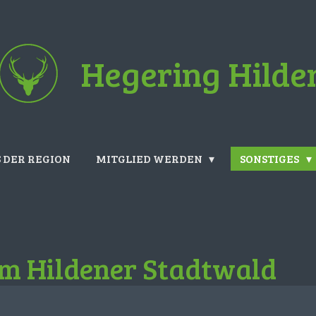
Hegering Hilde
 DER REGION
MITGLIED WERDEN
SONSTIGES
im Hildener Stadtwald