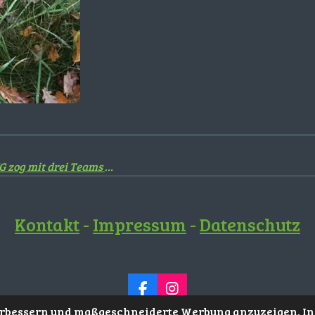
Jährliche Nistkastenaktion - HILDENER HEGERING zog mit drei Teams rund um Hilden in den Wald
Kontakt
-
Impressum
-
Datenschutz
F
I
a
n
verbessern und maßgeschneiderte Werbung anzuzeigen. In