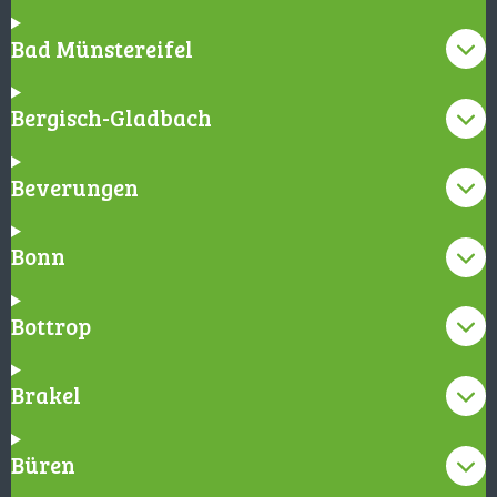
Bad Münstereifel
Bergisch-Gladbach
Beverungen
Bonn
Bottrop
Brakel
Büren