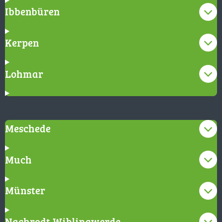
Ibbenbüren
Kerpen
Lohmar
Meschede
Much
Münster
Nachrodt-Wiblingwerde