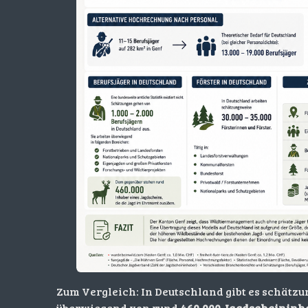
Zum Vergleich: In Deutschland gibt es schätz
überwiegend von rund
460.000 Jagdscheininh