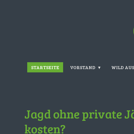
Zum
Hauptinhalt
springen
STARTSEITE
VORSTAND
WILD AUS
Jagd ohne private J
kosten?