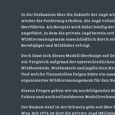
In der Diskussion über die Zukunft der Jagd w
wieder die Forderung erhoben, die Jagd vollst
überführen. Als Beispiel wird dabei häufig de
angeführt, in dem die private Jagd bereits seit
Wildtiermanagement ausschließlich durch sta
Berufsjäger und Wildhüter erfolgt.
Doch lässt sich dieses Modell überhaupt auf D
ein Vergleich aufgrund der unterschiedliche
Wildbestände, Waldanteile und jagdlichen Str
Und welche finanziellen Folgen hätte ein auss
organisiertes Wildtiermanagement für den St
Diesen Fragen gehen wir im nachfolgenden B
Fakten und nachvollziehbaren Modellrechnu
Der Kanton Genf in der Schweiz geht seit über
Weg. Seit 1974 ist dort die private Jagd (Milizj