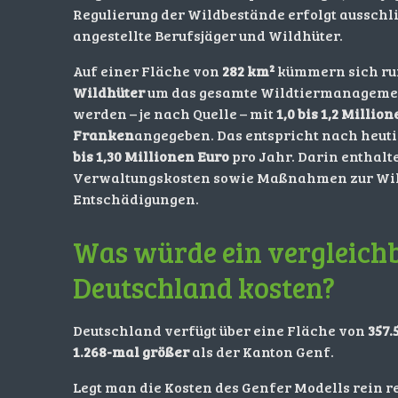
Regulierung der Wildbestände erfolgt ausschli
angestellte Berufsjäger und Wildhüter.
Auf einer Fläche von
282 km²
kümmern sich r
Wildhüter
um das gesamte Wildtiermanagement
werden – je nach Quelle – mit
1,0 bis 1,2 Milli
Franken
angegeben. Das entspricht nach heu
bis 1,30 Millionen Euro
pro Jahr. Darin enthalt
Verwaltungskosten sowie Maßnahmen zur Wi
Entschädigungen.
Was würde ein vergleichb
Deutschland kosten?
Deutschland verfügt über eine Fläche von
357.
1.268-mal größer
als der Kanton Genf.
Legt man die Kosten des Genfer Modells rein r