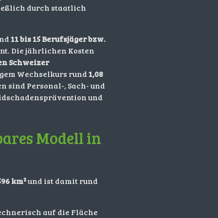
eßlich durch staatlich
und
11 bis 15 Berufsjäger bzw.
. Die jährlichen Kosten
onen Schweizer
tigem Wechselkurs rund
1,08
en sind Personal-, Sach- und
ldschadensprävention und
ares Modell in
596 km²
und ist damit rund
echnerisch auf die Fläche