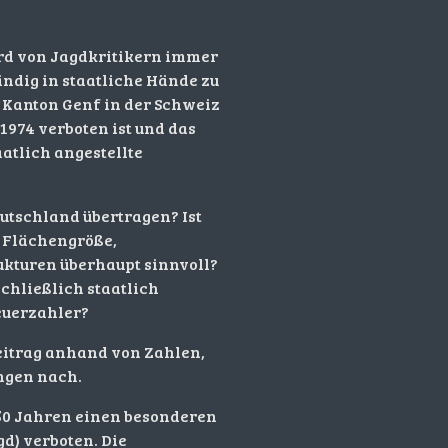
ird von Jagdkritikern immer
ändig in staatliche Hände zu
r Kanton Genf in der Schweiz
 1974 verboten ist und das
atlich angestellte
eutschland übertragen? Ist
n Flächengröße,
ukturen überhaupt sinnvoll?
chließlich staatlich
euerzahler?
eitrag anhand von Zahlen,
ngen nach.
 50 Jahren einen besonderen
agd) verboten. Die