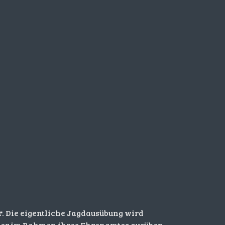
r
. Die eigentliche Jagdausübung wird
oder im Rahmen ihres Ehrenamtes ausüben.