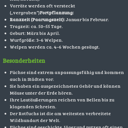
Vorräte werden oft versteckt
(„vergraben“)
Fortpflanzung:
Ranzzeit (Paarungszeit):
Januar bis Februar.
Tragzeit: ca. 50–55 Tage.
Geburt: März bis April.
Wurfgröße: 3–6 Welpen.
Welpen werden ca. 4–6 Wochen gesäugt.
Besonderheiten
Füchse sind extrem anpassungsfähig und kommen
auch in Städten vor.
Sie haben ein ausgezeichnetes Gehör und können
Mäuse unter der Erde hören.
Ihre Lautäußerungen reichen von Bellen bis zu
klagenden Schreien.
Der Rotfuchs ist die am weitesten verbreitete
Wildhundart der Welt.
Füchse sind geschickte Jäger und nutzen oft einen