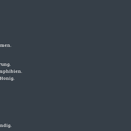
umen.
rung.
Amphibien.
Honig.
ändig.