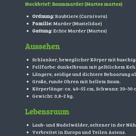
Steckbrief: Baummarder (Martes martes)
Ordnung:
Raubtiere (Carnivora)
Familie:
Marder (Mustelidae)
Gattung:
Echte Marder (Martes)
Aussehen
Schlanker, beweglicher Körper mit buschi
Fellfarbe: dunkelbraun mit gelblichem Keh
Längere, seidige und dichtere Behaarung al
Große, runde Ohren mit hellem Saum.
Körperlänge: ca. 40–55 cm, Schwanz: 20–30 
Gewicht: 0,8–2 kg.
Lebensraum
Laub- und Nadelwälder, seltener in der Nä
Verbreitet in Europa und Teilen Asiens.