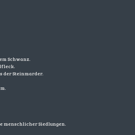
gem Schwanz.
lfleck.
s der Steinmarder.
cm.
he menschlicher Siedlungen.